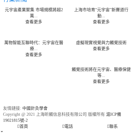
元宇宙產業聚集 市場規模將超2
上海市培育“元宇宙”新賽道行
萬...
動...
查看更多
查看更多
萬物智能互聯時代：元宇宙在醫
虛擬現實視覺與力觸覺技術
療...
查看更多
查看更多
觸覺技術將在元宇宙、醫療保健
等...
查看更多
友情鏈接:
中國針灸學會
Copyright @ 2021 上海昕觸信息科技有限公司 版權所有
滬ICP備
19021815號-2
首頁
電話
聯系