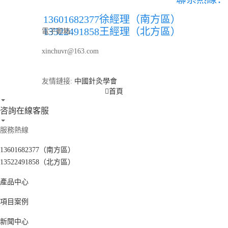
13601682377徐經理（南方區）
13522491858王經理（北方區）
電子郵箱：
xinchuvr@163.com
友情鏈接:
中國針灸學會
首頁
咨詢在線客服
服務熱線
13601682377（南方區）
13522491858（北方區）
產品中心
項目案例
新聞中心