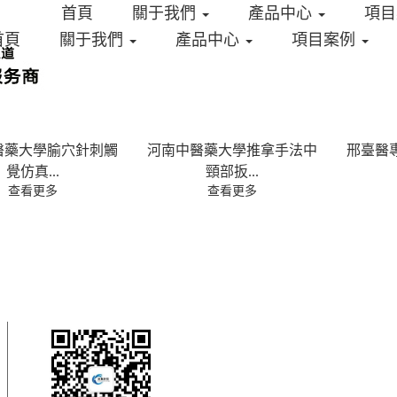
首頁
關于我們
產品中心
項
首頁
關于我們
產品中心
項目案例
醫藥大學腧穴針刺觸
河南中醫藥大學推拿手法中
邢臺醫
覺仿真...
頸部扳...
查看更多
查看更多
智 能 結 合 觸 感 ，世 界 大 有
力 觸 覺 技 術 帶 您 感 受 虛 擬