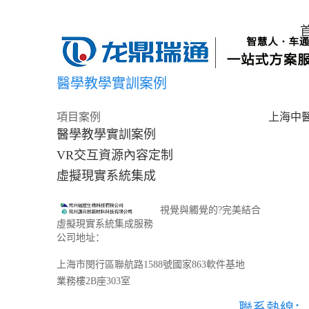
醫學教學實訓案例
項目案例
上海中
醫學教學實訓案例
VR交互資源內容定制
虛擬現實系統集成
視覺與觸覺的?完美結合
虛擬現實系統集成服務
公司地址：
上海市閔行區聯航路1588號國家863軟件基地
業務樓2B座303室
聯系熱線：