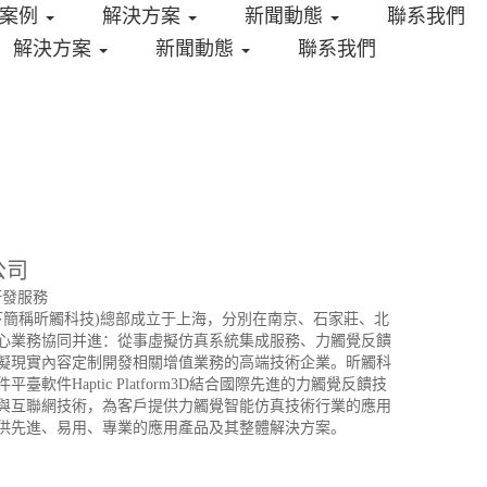
目案例
解決方案
新聞動態
聯系我們
解決方案
新聞動態
聯系我們
公司
發服務
簡稱昕觸科技)總部成立于上海，分別在南京、石家莊、北
心業務協同并進：從事虛擬仿真系統集成服務、力觸覺反饋
擬現實內容定制開發相關增值業務的高端技術企業。昕觸科
軟件Haptic Platform3D結合國際先進的力觸覺反饋技
與互聯網技術，為客戶提供力觸覺智能仿真技術行業的應用
供先進、易用、專業的應用產品及其整體解決方案。