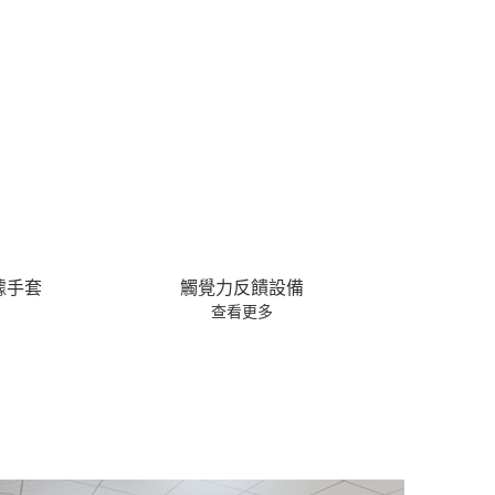
SenseGlove Nova力反饋數據手套
全息
查看更多