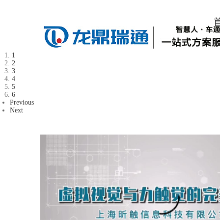
1
2
3
4
5
6
Previous
Next