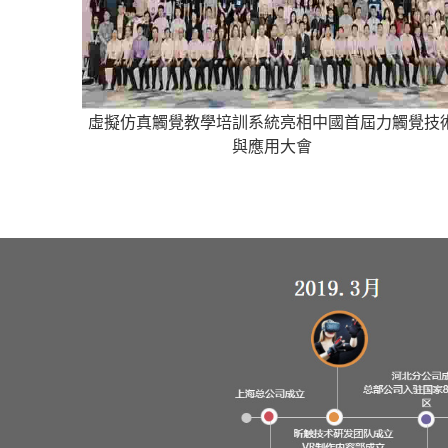
虛擬仿真觸覺教學培訓系統亮相中國首屆力觸覺技
與應用大會