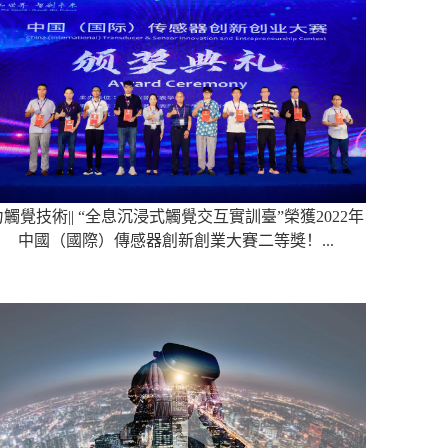
力觸覺技術|| “全息沉浸式觸覺交互實訓臺”榮獲2022年
中國（國際）傳感器創新創業大賽二等獎！...